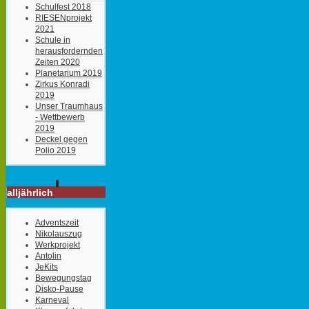
Schulfest 2018
RIESENprojekt
2021
Schule in
herausfordernden
Zeiten 2020
Planetarium 2019
Zirkus Konradi
2019
Unser Traumhaus
- Wettbewerb
2019
Deckel gegen
Polio 2019
alljährlich
Adventszeit
Nikolauszug
Werkprojekt
Antolin
JeKits
Bewegungstag
Disko-Pause
Karneval