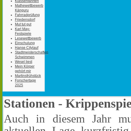
Klassenfahrten
Mathewettbewerb
Känguru
Fahrradprüfung
Friedensdorf
Mut tut gut
Karl May-
Festspiele
Lesewettbewerb
Einschulung
Hanse Citylauf
Stadtmeisterschaften
Schwimmen
Wesel liest
Mein Körper
gehört mir
Martinsfrühstück
Forschertage
2025
Stationen - Krippenspi
Auch in diesem Jahr mu
aktuellen Lage kurzfristi