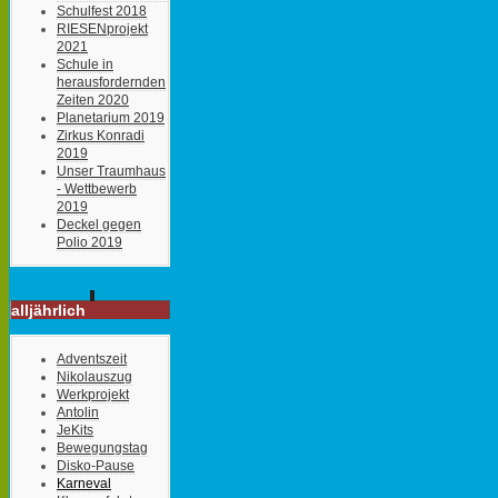
Schulfest 2018
RIESENprojekt
2021
Schule in
herausfordernden
Zeiten 2020
Planetarium 2019
Zirkus Konradi
2019
Unser Traumhaus
- Wettbewerb
2019
Deckel gegen
Polio 2019
alljährlich
Adventszeit
Nikolauszug
Werkprojekt
Antolin
JeKits
Bewegungstag
Disko-Pause
Karneval