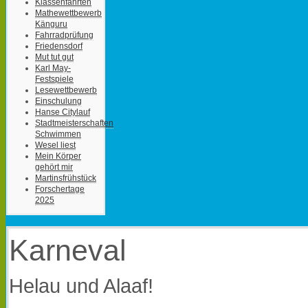
Klassenfahrten
Mathewettbewerb
Känguru
Fahrradprüfung
Friedensdorf
Mut tut gut
Karl May-
Festspiele
Lesewettbewerb
Einschulung
Hanse Citylauf
Stadtmeisterschaften
Schwimmen
Wesel liest
Mein Körper
gehört mir
Martinsfrühstück
Forschertage
2025
Karneval
Helau und Alaaf!