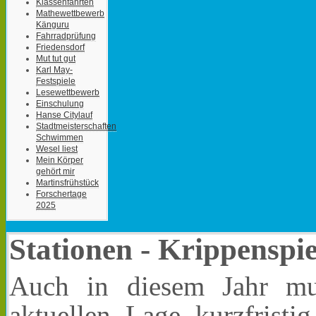
Klassenfahrten
Mathewettbewerb
Känguru
Fahrradprüfung
Friedensdorf
Mut tut gut
Karl May-
Festspiele
Lesewettbewerb
Einschulung
Hanse Citylauf
Stadtmeisterschaften
Schwimmen
Wesel liest
Mein Körper
gehört mir
Martinsfrühstück
Forschertage
2025
Stationen - Krippenspi
Auch in diesem Jahr mu
aktuellen Lage kurzfristi