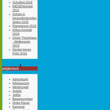
Schulfest 2018
RIESENprojekt
2021
Schule in
herausfordernden
Zeiten 2020
Planetarium 2019
Zirkus Konradi
2019
Unser Traumhaus
- Wettbewerb
2019
Deckel gegen
Polio 2019
alljährlich
Adventszeit
Nikolauszug
Werkprojekt
Antolin
JeKits
Bewegungstag
Disko-Pause
Karneval