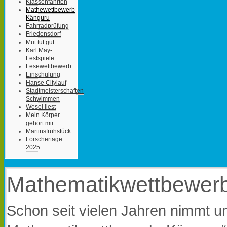
Klassenfahrten
Mathewettbewerb
Känguru
Fahrradprüfung
Friedensdorf
Mut tut gut
Karl May-
Festspiele
Lesewettbewerb
Einschulung
Hanse Citylauf
Stadtmeisterschaften
Schwimmen
Wesel liest
Mein Körper
gehört mir
Martinsfrühstück
Forschertage
2025
Mathematikwettbewerb
Schon seit vielen Jahren nimmt 