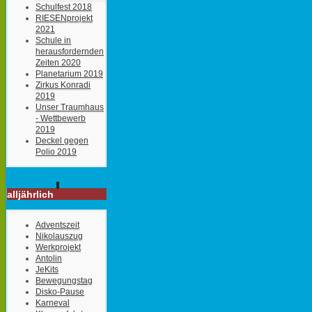
Schulfest 2018
RIESENprojekt
2021
Schule in
herausfordernden
Zeiten 2020
Planetarium 2019
Zirkus Konradi
2019
Unser Traumhaus
- Wettbewerb
2019
Deckel gegen
Polio 2019
alljährlich
Adventszeit
Nikolauszug
Werkprojekt
Antolin
JeKits
Bewegungstag
Disko-Pause
Karneval