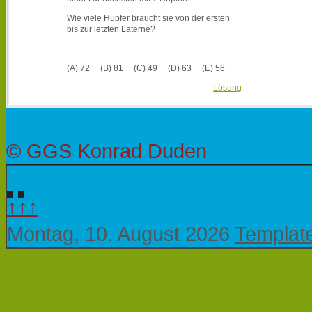
Wie viele Hüpfer braucht sie von der ersten
bis zur letzten Laterne?
(A) 72 (B) 81 (C) 49 (D) 63 (E) 56
Lösung
© GGS Konrad Duden
↑↑↑
Montag, 10. August 2026
Templat